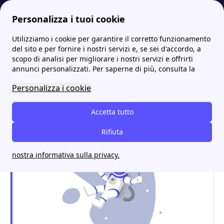
Personalizza i tuoi cookie
Utilizziamo i cookie per garantire il corretto funzionamento
Internet Casa
Offerte telefonia per imprese e partite IVA, scopri le migliori
Le offerte Vodafone business per partite IVA e aziende del 2023
del sito e per fornire i nostri servizi e, se sei d'accordo, a
scopo di analisi per migliorare i nostri servizi e offrirti
Le offerte Vodafone
annunci personalizzati. Per saperne di più, consulta la
business per partite IVA e
Personalizza i cookie
aziende del 2023
Accetta tutto
Rifiuta
nostra informativa sulla privacy.