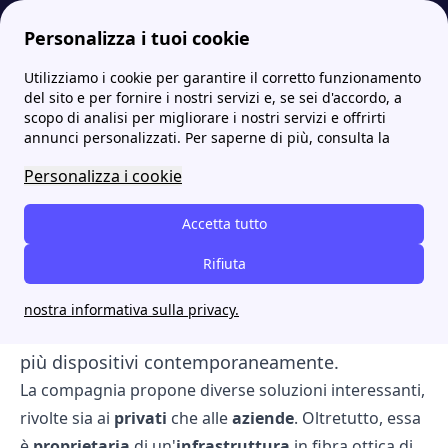
Personalizza i tuoi cookie
Utilizziamo i cookie per garantire il corretto funzionamento
Internet Casa
Scopri Planetel: chi è e quali sono le offerte migliori
Quali sono le offerte fibra di Planetel?
del sito e per fornire i nostri servizi e, se sei d'accordo, a
scopo di analisi per migliorare i nostri servizi e offrirti
Quali sono le offerte fibra
annunci personalizzati. Per saperne di più, consulta la
di Planetel?
Personalizza i cookie
Se stai valutando le offerte sul mercato per
Accetta tutto
accedere ad
internet
ultraveloce
perché non
Rifiuta
prendere in considerazione l pacchetti
fibra
di
Planetel
? Potrai godere di una navigazione
nostra informativa sulla privacy.
fluida e senza rallentamenti, anche utilizzando
più dispositivi contemporaneamente.
La compagnia propone diverse soluzioni interessanti,
rivolte sia ai
privati
che alle
aziende
. Oltretutto, essa
è
proprietaria
di un'
infrastruttura
in fibra ottica di