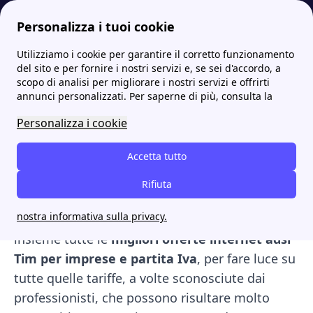
Personalizza i tuoi cookie
Utilizziamo i cookie per garantire il corretto funzionamento
Internet Casa
Le migliori offerte internet e fibra per partite IVA e imprese
Migliori offerte internet adsl Tim per imprese e partita iva
del sito e per fornire i nostri servizi e, se sei d'accordo, a
scopo di analisi per migliorare i nostri servizi e offrirti
Migliori offerte internet
annunci personalizzati. Per saperne di più, consulta la
adsl Tim per imprese e
Personalizza i cookie
partita iva
Accetta tutto
Leggi la nostra guida e scopri tutte le offerte di
Rifiuta
TIM per internet dedicate a business, imprese e
nostra informativa sulla privacy.
partite IVA. In questo articolo scopriremo
insieme tutte le
migliori offerte internet adsl
Tim per imprese e partita Iva
, per fare luce su
tutte quelle tariffe, a volte sconosciute dai
professionisti, che possono risultare molto