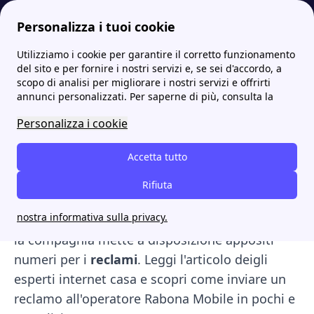
Personalizza i tuoi cookie
Utilizziamo i cookie per garantire il corretto funzionamento
Internet Casa
Rabona Mobile: cos'è, offerte per internet, minuti e SMS
Rabona mobile reclami: come effettuare un reclamo
del sito e per fornire i nostri servizi e, se sei d'accordo, a
scopo di analisi per migliorare i nostri servizi e offrirti
Rabona mobile reclami:
annunci personalizzati. Per saperne di più, consulta la
come effettuare un
Personalizza i cookie
reclamo
Accetta tutto
Rabona Mobile
è uno dei gestori telefonici più
Rifiuta
innovativi e all’avanguardia in Italia, tuttavia,
nostra informativa sulla privacy.
può capitare che sorgano disservizi per i quali
la compagnia mette a disposizione appositi
numeri per i
reclami
. Leggi l'articolo deigli
esperti internet casa e scopri come inviare un
reclamo all'operatore Rabona Mobile in pochi e