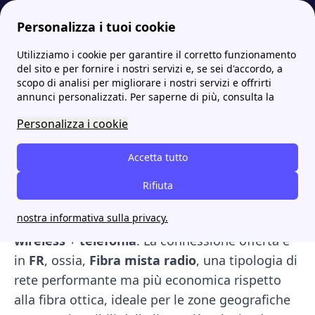
Personalizza i tuoi cookie
Utilizziamo i cookie per garantire il corretto funzionamento
Internet Casa
Siportal: le migliori offerte Internet ADSL e Fibra
Siportal offerte: le promo Internet, telefono fisso e mobile
del sito e per fornire i nostri servizi e, se sei d'accordo, a
scopo di analisi per migliorare i nostri servizi e offrirti
Siportal offerte: le promo
annunci personalizzati. Per saperne di più, consulta la
Internet, telefono fisso e
Personalizza i cookie
mobile
Accetta tutto
Le
offerte Siportal
, sono dedicate agli utenti
Rifiuta
privati e alle aziende e comprendono pacchetti
nostra informativa sulla privacy.
promozionali
Internet
wireless
e
Internet
wireless
+
telefonia
. La connessione offerta è
in
FR
, ossia,
Fibra mista radio
, una tipologia di
rete performante ma più economica rispetto
alla fibra ottica, ideale per le zone geografiche