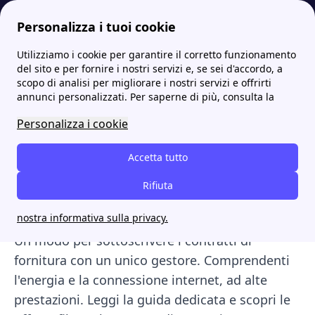
Personalizza i tuoi cookie
Utilizziamo i cookie per garantire il corretto funzionamento
Internet Casa
Fibra Sorgenia: scopri le offerte Internet della compagnia
Sorgenia Next Fiber: offerta fibra da 23 Euro e attivazione
More
del sito e per fornire i nostri servizi e, se sei d'accordo, a
scopo di analisi per migliorare i nostri servizi e offrirti
Sorgenia Next Fiber:
annunci personalizzati. Per saperne di più, consulta la
offerta fibra da 23 Euro e
Personalizza i cookie
attivazione
Accetta tutto
Con l'accordo tra
Sorgenia e Open Fiber
, nasce
Rifiuta
l'offerta
Sorgenia Next Fiber
, per riunire i
nostra informativa sulla privacy.
servizi di luce e gas con quelli della
fibra ottica
.
Un modo per sottoscrivere i contratti di
fornitura con un unico gestore. Comprendenti
l'energia e la connessione internet, ad alte
prestazioni. Leggi la guida dedicata e scopri le