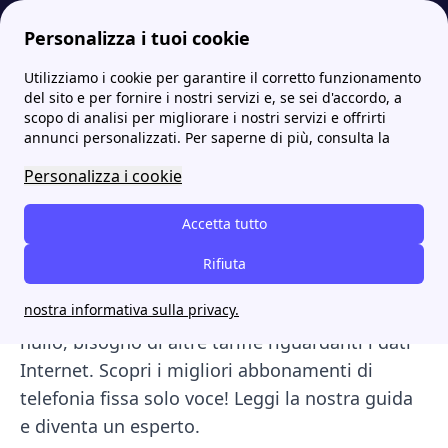
Personalizza i tuoi cookie
Utilizziamo i cookie per garantire il corretto funzionamento
Internet Casa
Telefonia: tutto sulla rete mobile e fissa
Telefonia fissa offerte solo voce: scopri le migliori del 2023
del sito e per fornire i nostri servizi e, se sei d'accordo, a
scopo di analisi per migliorare i nostri servizi e offrirti
Telefonia fissa offerte solo
annunci personalizzati. Per saperne di più, consulta la
voce: scopri le migliori del
Personalizza i cookie
2023
Accetta tutto
Le
offerte
telefonia fissa
"solo voce"
Rifiuta
costituiscono un ampio scenario dedicato a
nostra informativa sulla privacy.
tutti coloro che hanno uno scarso, se non
nullo, bisogno di altre tariffe riguardanti i dati
Internet. Scopri i migliori abbonamenti di
telefonia fissa solo voce! Leggi la nostra guida
e diventa un esperto.