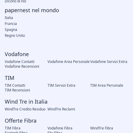
Dicono di noi
papernest nel mondo
Italia
Francia
Spagna
Regno Unito
Vodafone
Vodafone Contatti
Vodafone Area Personale
Vodafone Servizi Extra
Vodafone Recensioni
TIM
TIM Contatti
TIM Servizi Extra
TIM Area Personale
TIM Recensioni
Wind Tre in Italia
WindTre Credito Residuo
WindTre Reclami
Offerte Fibra
TIM Fibra
Vodafone Fibra
WindTre Fibra
Fastweb Fibra
Sky Fibra