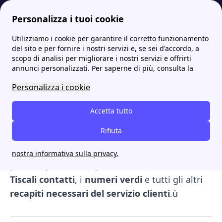
Personalizza i tuoi cookie
Utilizziamo i cookie per garantire il corretto funzionamento
Internet Casa
Offerte Tiscali internet, ADSL e mobile: le migliori tariffe
Tiscali contatti: numeri verdi e recapiti utili
del sito e per fornire i nostri servizi e, se sei d'accordo, a
scopo di analisi per migliorare i nostri servizi e offrirti
Tiscali contatti: numeri
annunci personalizzati. Per saperne di più, consulta la
verdi e recapiti utili
Personalizza i cookie
Tiscali
è una realtà tutta italiana che, nel
Accetta tutto
tempo, ha saputo conciliare qualità e
Rifiuta
accessibilità. Se sei intenzionato a entrare nel
mondo della compagnia, con il nostro articolo
nostra informativa sulla privacy.
puoi scoprire tutto quello che ti serve sui
Tiscali contatti
, i
numeri verdi
e tutti gli altri
recapiti necessari del servizio clienti
.ù