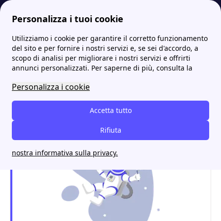
Personalizza i tuoi cookie
Utilizziamo i cookie per garantire il corretto funzionamento
Internet Casa
Tiscali contatti: numeri verdi e recapiti utili
Area clienti My Tiscali: registrazione, login, funzionalità
More
del sito e per fornire i nostri servizi e, se sei d'accordo, a
scopo di analisi per migliorare i nostri servizi e offrirti
Area clienti My Tiscali:
annunci personalizzati. Per saperne di più, consulta la
registrazione, login,
Personalizza i cookie
funzionalità
Accetta tutto
Rifiuta
nostra informativa sulla privacy.