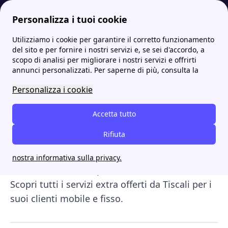
Personalizza i tuoi cookie
Utilizziamo i cookie per garantire il corretto funzionamento
Internet Casa
Offerte Tiscali internet, ADSL e mobile: le migliori tariffe
Tiscali servizi extra: come attivarli e disattivarli
del sito e per fornire i nostri servizi e, se sei d'accordo, a
scopo di analisi per migliorare i nostri servizi e offrirti
Tiscali servizi extra: come
annunci personalizzati. Per saperne di più, consulta la
attivarli e disattivarli
Personalizza i cookie
Attivare i
servizi extra Tiscali
, le offerte e i
Accetta tutto
pacchetti
Tiscali
può essere sicuramente una
Rifiuta
scelta sensata se intendi iniziare un rapporto
con un’azienda nazionale che ha a cuore i propri
nostra informativa sulla privacy.
clienti e valorizza le peculiarità di ciascuno.
Scopri tutti i servizi extra offerti da Tiscali per i
suoi clienti mobile e fisso.