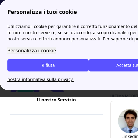
Personalizza i tuoi cookie
Internet Casa
Tooway: internet satellitare in fibra o adsl
Utilizziamo i cookie per garantire il corretto funzionamento del 
fornire i nostri servizi e, se sei d'accordo, a scopo di analisi per
nostri servizi e offrirti annunci personalizzati. Per saperne di p
Tooway
Personalizza i cookie
Tooway è u
Rifiuta
zona diffi
Accetta tu
Ultra Larg
nostra informativa sulla privacy.
ULTIMA MODIFIC
Il nostro Servizio
Linkedi