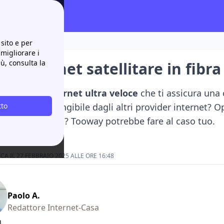
sito e per
 migliorare i
iù, consulta la
: internet satellitare in fibra
n servizio
internet ultra veloce
che ti assicura un
cilmente raggiungibile dagli altri provider internet?
tto
a via stetellite
? Tooway potrebbe fare al caso tuo.
A IL 27 FEBBRAIO 2025 ALLE ORE 16:48
Paolo A.
Redattore Internet-Casa
n