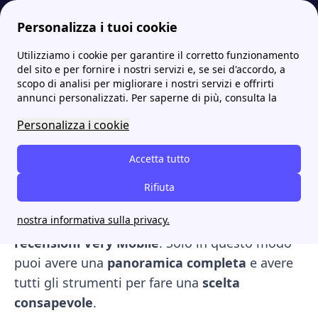
Personalizza i tuoi cookie
Utilizziamo i cookie per garantire il corretto funzionamento
Internet Casa
Tutti i dettagli e vantaggi di Very Mobile
Recensioni Very Mobile: leggi le recensioni e scopri cosa ne pensa la gente
del sito e per fornire i nostri servizi e, se sei d'accordo, a
scopo di analisi per migliorare i nostri servizi e offrirti
Recensioni Very Mobile:
annunci personalizzati. Per saperne di più, consulta la
leggi le recensioni e scopri
Personalizza i cookie
cosa ne pensa la gente
Accetta tutto
Se stai pensando di passare a Very Mobile, le
Rifiuta
prime operazioni da fare sono tre: verificarne la
nostra informativa sulla privacy.
copertura
, valutarne le
offerte
e leggere le
recensioni Very Mobile
. Solo in questo modo
puoi avere una
panoramica completa
e avere
tutti gli strumenti per fare una
scelta
consapevole
.