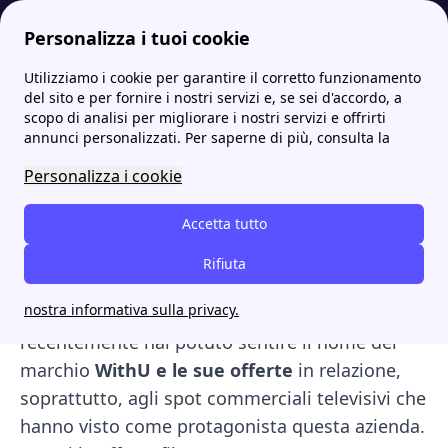
Personalizza i tuoi cookie
Utilizziamo i cookie per garantire il corretto funzionamento
Internet Casa
Withu offerte Internet e mobile: scopri la fibra tutto compreso WithU
del sito e per fornire i nostri servizi e, se sei d'accordo, a
scopo di analisi per migliorare i nostri servizi e offrirti
Withu offerte Internet e
annunci personalizzati. Per saperne di più, consulta la
mobile: scopri la fibra
Personalizza i cookie
tutto compreso WithU
Accetta tutto
WithU è una compagnia relativamente nuova,
Rifiuta
che offre fornitura di energia luce e gas, e
nostra informativa sulla privacy.
abbonamenti ad internet. Forse solo
recentemente hai potuto sentire il nome del
marchio
WithU e le sue offerte
in relazione,
soprattutto, agli spot commerciali televisivi che
hanno visto come protagonista questa azienda.