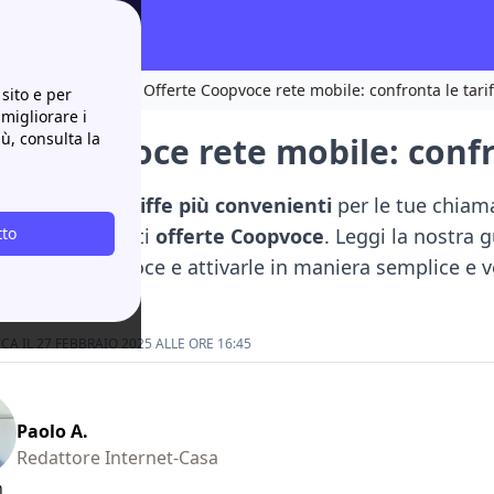
ri in circolazione!
Offerte Coopvoce rete mobile: confronta le tarif
sito e per
 migliorare i
iù, consulta la
e Coopvoce rete mobile: confro
icerca delle
tariffe più convenienti
per le tue chiama
e le interessanti
tto
offerte Coopvoce
. Leggi la nostra g
obile di Coopvoce e attivarle in maniera semplice e 
A IL 27 FEBBRAIO 2025 ALLE ORE 16:45
Paolo A.
Redattore Internet-Casa
n