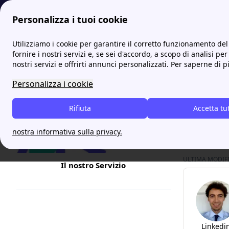
Personalizza i tuoi cookie
Internet Casa
Confronto offerte mobile e fisso: ecco le miglio
Utilizziamo i cookie per garantire il corretto funzionamento del 
fornire i nostri servizi e, se sei d'accordo, a scopo di analisi per
nostri servizi e offrirti annunci personalizzati. Per saperne di p
Offert
Personalizza i cookie
Nella tua r
Rifiuta
considerar
Accetta tu
internet M
nostra informativa sulla privacy.
ULTIMA MODIFIC
Il nostro Servizio
Linkedi