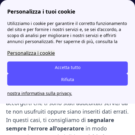
Personalizza i tuoi cookie
Utilizziamo i cookie per garantire il corretto funzionamento
Internet Casa
Errori bolletta telefonica o internet: cosa fare
Rimborso bolletta: cosa fare per ricevere un rimborso
del sito e per fornire i nostri servizi e, se sei d'accordo, a
scopo di analisi per migliorare i nostri servizi e offrirti
Rimborso bolletta: cosa
annunci personalizzati. Per saperne di più, consulta la
fare per ricevere un
Personalizza i cookie
rimborso
Accetta tutto
Rimborso bolletta telefonica. Potrebbe
Rifiuta
capitarti, prima o poi, di
ricevere una
bolletta
nostra informativa sulla privacy.
telefonica errata
. Per esempio, potresti
accorgerti che ti sono stati addebitati servizi da
te non usufruiti oppure siano inseriti dati errati.
In questi casi, ti consigliamo di
segnalare
sempre l'errore all'operatore
in modo