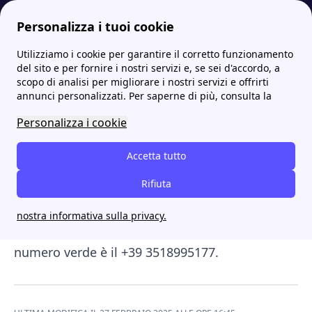
Personalizza i tuoi cookie
Utilizziamo i cookie per garantire il corretto funzionamento
Internet Casa
Iliad: tutti i dettagli su copertura, contatti e come attivare le offerte Iliad
Tutti i contatti e area personale Iliad
del sito e per fornire i nostri servizi e, se sei d'accordo, a
scopo di analisi per migliorare i nostri servizi e offrirti
Tutti i contatti e area
annunci personalizzati. Per saperne di più, consulta la
personale Iliad
Personalizza i cookie
Come contattare Iliad? Per mettersi in contatto
Accetta tutto
con un operatore per il servizio di assistenza
Rifiuta
clienti Iliad basta chiamare il numero verde
117, attivo dal lunedì alla domenica dalle 8.00
nostra informativa sulla privacy.
alle 22.00. Invece se chiami dall'estero il
numero verde è il +39 3518995177.