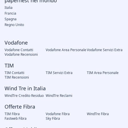
papernest nel mondo
Italia
Francia
Spagna
Regno Unito
Vodafone
Vodafone Contatti
Vodafone Area Personale
Vodafone Servizi Extra
Vodafone Recensioni
TIM
TIM Contatti
TIM Servizi Extra
TIM Area Personale
TIM Recensioni
Wind Tre in Italia
WindTre Credito Residuo
WindTre Reclami
Offerte Fibra
TIM Fibra
Vodafone Fibra
WindTre Fibra
Fastweb Fibra
Sky Fibra