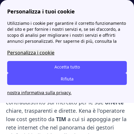
Personalizza i tuoi cookie
Utilizziamo i cookie per garantire il corretto funzionamento
Internet Casa
Kena, le migliori offerte per internet, minuti ed SMS
Kena mobile le migliori offerte con internet, minuti e SMS
del sito e per fornire i nostri servizi e, se sei d'accordo, a
scopo di analisi per migliorare i nostri servizi e offrirti
Kena mobile le migliori
annunci personalizzati. Per saperne di più, consulta la
offerte con internet,
Personalizza i cookie
minuti e SMS
Accetta tutto
Stai cambiando operatore?Kena mobile offerte.
Rifiuta
Nato nel 2017
Kena
è un gestore telefonico
nostra informativa sulla privacy.
virtuale nazionale che si è subito
contraddistinto sul mercato per le sue
offerte
chiare, trasparenti e dirette. Kena è l'operatore
low cost gestito da
TIM
a cui si appoggia per la
rete internet che nel panorama dei gestori