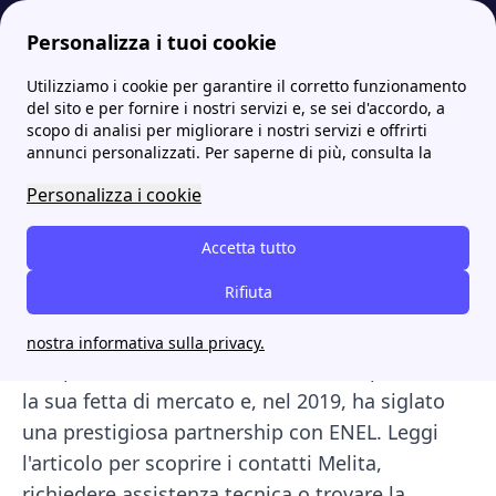
Personalizza i tuoi cookie
Utilizziamo i cookie per garantire il corretto funzionamento
Internet Casa
Melita: offerta fibra e recensioni dell'operatore maltese
Melita contatti: Numero Verde e assistenza clienti
del sito e per fornire i nostri servizi e, se sei d'accordo, a
scopo di analisi per migliorare i nostri servizi e offrirti
Melita contatti: Numero
annunci personalizzati. Per saperne di più, consulta la
Verde e assistenza clienti
Personalizza i cookie
Melita
è un
provider internet maltese
che
Accetta tutto
opera sul mercato italiano dal 2018, offrendo
Rifiuta
una soluzione per la connessione internet di
casa. Caratterizzatosi per un'offerta dinamica e
nostra informativa sulla privacy.
competitiva, Melita ha accresciuto rapidamente
la sua fetta di mercato e, nel 2019, ha siglato
una prestigiosa partnership con ENEL. Leggi
l'articolo per scoprire i contatti Melita,
richiedere assistenza tecnica o trovare la