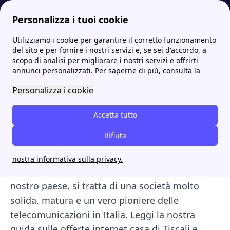
Personalizza i tuoi cookie
Utilizziamo i cookie per garantire il corretto funzionamento
Internet Casa
Le migliori offerte internet casa 2023 degli operatori telefonici
Tiscali offerte Internet casa: scopri le migliori
del sito e per fornire i nostri servizi e, se sei d'accordo, a
scopo di analisi per migliorare i nostri servizi e offrirti
Tiscali offerte Internet
annunci personalizzati. Per saperne di più, consulta la
casa: scopri le migliori
Personalizza i cookie
Se sei alla ricerca di
nuove
offerte
per WiFi
Accetta tutto
Internet casa
Tiscali
è senz'altro uno di quegli
Rifiuta
operatori che dovresti tenere in considerazione.
Benché la compagnia non abbia raggiunto i
nostra informativa sulla privacy.
livelli di altre multinazionali che operano nel
nostro paese, si tratta di una società molto
solida, matura e un vero pioniere delle
telecomunicazioni in Italia. Leggi la nostra
guida sulle offerte internet casa di Tiscali e