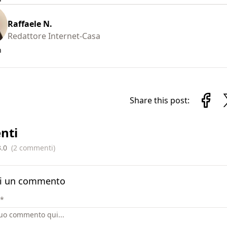
Raffaele N.
Redattore Internet-Casa
n
Share this post:
nti
3.0
(
2
commenti
)
i un commento
*