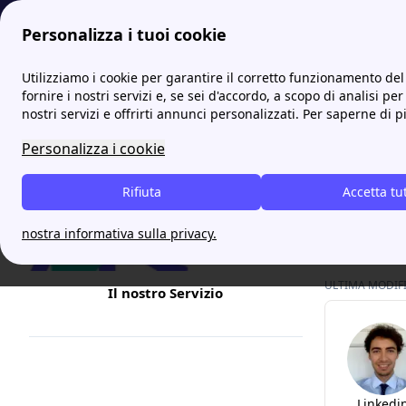
Personalizza i tuoi cookie
Internet Casa
Sky: come abbonarsi, come funziona e quanto
Utilizziamo i cookie per garantire il corretto funzionamento del 
fornire i nostri servizi e, se sei d'accordo, a scopo di analisi per
nostri servizi e offrirti annunci personalizzati. Per saperne di p
Sky C
Personalizza i cookie
Per rivolger
Rifiuta
Accetta tu
contatti Sk
operatore S
nostra informativa sulla privacy.
ULTIMA MODIFIC
Il nostro Servizio
Linkedi