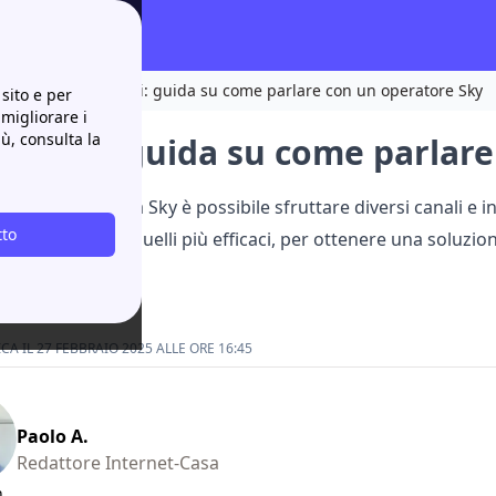
 costa
Sky Contatti: guida su come parlare con un operatore Sky
sito e per
 migliorare i
iù, consulta la
ontatti: guida su come parlar
si alla
compagnia Sky
è possibile sfruttare diversi canali e 
tto
y
più utilizzati e quelli più efficaci, per ottenere una soluz
ky.
A IL 27 FEBBRAIO 2025 ALLE ORE 16:45
Paolo A.
Redattore Internet-Casa
n