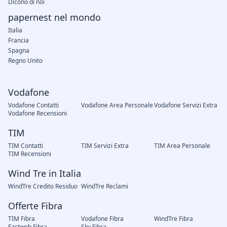
Dicono di noi
papernest nel mondo
Italia
Francia
Spagna
Regno Unito
Vodafone
Vodafone Contatti
Vodafone Area Personale
Vodafone Servizi Extra
Vodafone Recensioni
TIM
TIM Contatti
TIM Servizi Extra
TIM Area Personale
TIM Recensioni
Wind Tre in Italia
WindTre Credito Residuo
WindTre Reclami
Offerte Fibra
TIM Fibra
Vodafone Fibra
WindTre Fibra
Fastweb Fibra
Sky Fibra