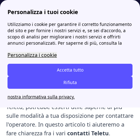
Personalizza i tuoi cookie
Utilizziamo i cookie per garantire il corretto funzionamento
Internet Casa
TeleTu: perché è così conveniente?
Teletu contatti: Numero Verde per l'assistenza clienti
del sito e per fornire i nostri servizi e, se sei d'accordo, a
scopo di analisi per migliorare i nostri servizi e offrirti
Teletu contatti: Numero
annunci personalizzati. Per saperne di più, consulta la
Verde per l'assistenza
Personalizza i cookie
clienti
Accetta tutto
Teletu
contatti. Se dopo aver confrontato le
Rifiuta
varie
offerte per internet
e chiamate sulla rete
nostra informativa sulla privacy.
fissa hai deciso di optare per una delle
offerte
Teletu
, potrebbe esserti utile saperne di più
sulle modalità a tua disposizione per contattare
l'operatore. In questo articolo ti aiuteremo a
fare chiarezza fra i vari
contatti Teletu
.