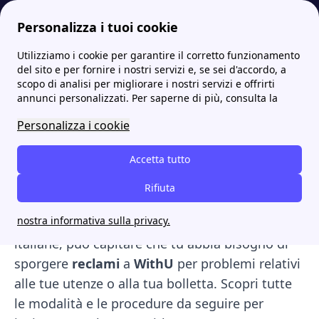
Personalizza i tuoi cookie
Utilizziamo i cookie per garantire il corretto funzionamento
Internet Casa
Withu offerte Internet e mobile: scopri la fibra tutto compreso WithU
Withu reclami e segnalazioni: come inviare un reclamo
del sito e per fornire i nostri servizi e, se sei d'accordo, a
scopo di analisi per migliorare i nostri servizi e offrirti
Withu reclami e
annunci personalizzati. Per saperne di più, consulta la
segnalazioni: come inviare
Personalizza i cookie
un reclamo
Accetta tutto
Reclami WithU. Pur trattandosi di una realtà
Rifiuta
relativamente giovane, che sta riscuotendo un
nostra informativa sulla privacy.
grande successo nelle case di molte famiglie
italiane, può capitare che tu abbia bisogno di
sporgere
reclami
a
WithU
per problemi relativi
alle tue utenze o alla tua bolletta. Scopri tutte
le modalità e le procedure da seguire per