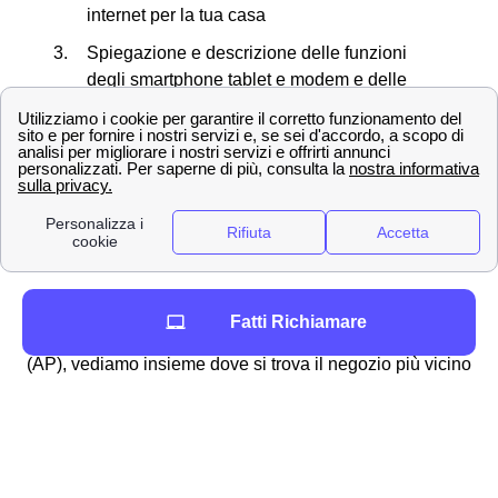
internet per la tua casa
Spiegazione e descrizione delle funzioni
degli smartphone tablet e modem e delle
offerte che possono essere abbinate al loro
acquisto
Creazione di una nuova SIM in caso di
smarrimento o furto del proprio cellulare
Richiesta di necessità di allacciare la rete a
Telecom presso case di nuova costruzione
Ora che conosci tutti i servizi che si possono effettuare
Fatti Richiamare
presso gli store TIM nella provincia di Ascoli Piceno
(AP), vediamo insieme dove si trova il negozio più vicino
a te!
Le principali città in provincia di Ascoli Piceno
Ascoli Piceno