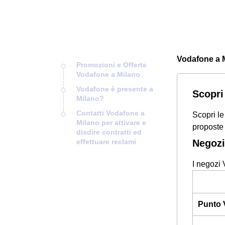
Vodafone a Mi
Promozioni e Offerte
Vodafone a Milano
Vodafone è presente a
Scopri
Milano?
Contatti Vodafone a
Scopri le
Milano per attivare e
proposte 
disdire contratti ed
effettuare reclami
Negozi
I negozi 
Punto 