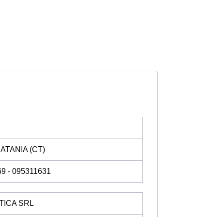
CATANIA (CT)
69 - 095311631
TICA SRL