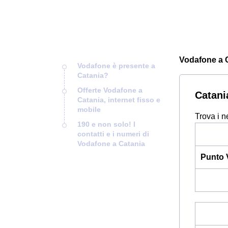
Vodafone a Ca
Vodafone è presente a
Catania?
Offerte Vodafone a
Catani
Catania, internet fisso e
mobile
Trova i n
190 e non solo! I
contatti e i numeri di
Vodafone a Catania
Punto 