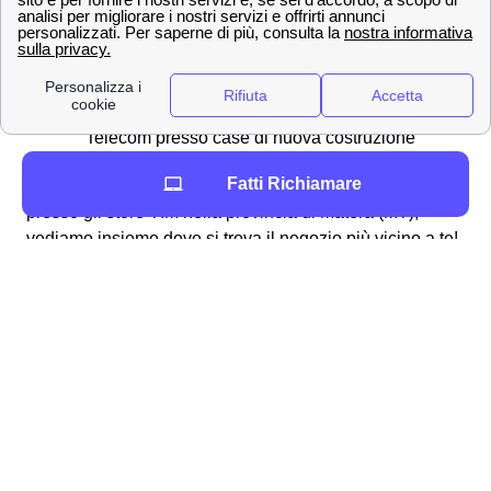
acquisto
Creazione di una nuova SIM in caso di
smarrimento o furto del proprio cellulare
Richiesta di necessità di allacciare la rete a
Telecom presso case di nuova costruzione
Fatti Richiamare
Ora che conosci tutti i servizi che si possono effettuare
presso gli store TIM nella provincia di Matera (MT),
vediamo insieme dove si trova il negozio più vicino a te!
Le principali città in provincia di Matera
Tutte le città di media dimensione in provincia di
Matera
Ecco la lista delle piccole città vicino a Matera
Matera
Montescaglioso