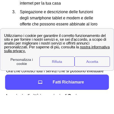
internet per la tua casa
Spiegazione e descrizione delle funzioni
degli smartphone tablet e modem e delle
offerte che possono essere abbinate al loro
acquisto
Creazione di una nuova SIM in caso di
smarrimento o furto del proprio cellulare
Richiesta di necessità di allacciare la rete a
Telecom presso case di nuova costruzione
Ora che conosci tutti i servizi che si possono effettuare
presso gli store TIM nella provincia di Pavia (PV),
Fatti Richiamare
vediamo insieme dove si trova il negozio più vicino a te!
Le principali città in provincia di Pavia
Pavia
Vigevano