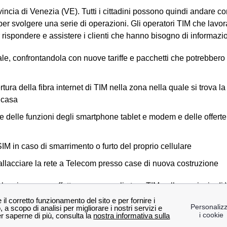
ovincia di Venezia (VE). Tutti i cittadini possono quindi andare
e per svolgere una serie di operazioni. Gli operatori TIM che lavo
r rispondere e assistere i clienti che hanno bisogno di informa
tuale, confrontandola con nuove tariffe e pacchetti che potrebbero 
ura della fibra internet di TIM nella zona nella quale si trova la
a casa
e delle funzioni degli smartphone tablet e modem e delle offer
M in caso di smarrimento o furto del proprio cellulare
 allacciare la rete a Telecom presso case di nuova costruzione
i che si possono effettuare presso gli store TIM nella provincia 
o più vicino a te!
cia di Venezia