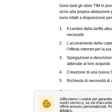
Sono tanti gli store TIM in pr
vicini alla propria abitaizion
sono infatti a disposizione pe
Il cambio della tariffa at
necessità
L'acceramento della copert
l'offerta internet per la tu
Spiegazione e descrizion
abbinate al loro acquisto
Creazione di una nuova SI
Richiesta di necessità di
Ora che conosci tutti i serviz
insieme dove si trova il negozi
Le principali città in provin