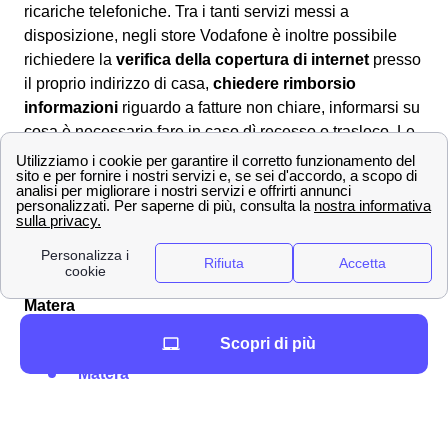
ricariche telefoniche. Tra i tanti servizi messi a
disposizione, negli store Vodafone è inoltre possibile
richiedere la
verifica della copertura di internet
presso
il proprio indirizzo di casa,
chiedere rimborsio
informazioni
riguardo a fatture non chiare, informarsi su
cosa è necessario fare in caso dì recesso o trasloco. Le
operazioni messe a disposizione dei clienti Vodafone
negli sportelli in provincia di Matera (MT), sono
tantissime!
La lista delle principali città in provincia di Matera
Tutte le città di medie dimensioni in provincia di
Matera
Eccon le città più piccole vicino a Matera
Scopri di più
Matera
Bernalda