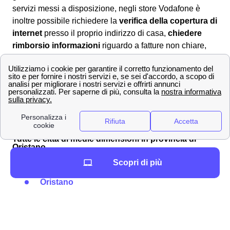
servizi messi a disposizione, negli store Vodafone è
inoltre possibile richiedere la
verifica della copertura di
internet
presso il proprio indirizzo di casa,
chiedere
rimborsio informazioni
riguardo a fatture non chiare,
informarsi su cosa è necessario fare in caso dì recesso o
trasloco. Le operazioni messe a disposizione dei clienti
Vodafone negli sportelli in provincia di Oristano (OR),
sono tantissime!
La lista delle principali città in provincia di Oristano
Tutte le città di medie dimensioni in provincia di
Oristano
Scopri di più
Eccon le città più piccole vicino a Oristano
Oristano
Lasciare un commento*