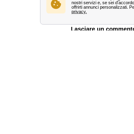
Castelbuono
Campofelice di Roccell
Lasciare un comment
Per saperne d
Vodafone nelle magg
Vodafone Roma
Vodafone Milano
Vodafone Napoli
Vodafone Torino