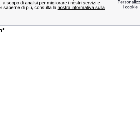
Prizzi
a
Lascari
o*
Invia
i più sulla nostra politica per il controllo, l’elaborazione e la pubblicaz
iori città
Il
Vodafone Palermo
Vodafone Bari
Ter
Vodafone Genova
Vodafone Catania
Lav
Vodafone Bologna
Dic
Vodafone Firenze
Su