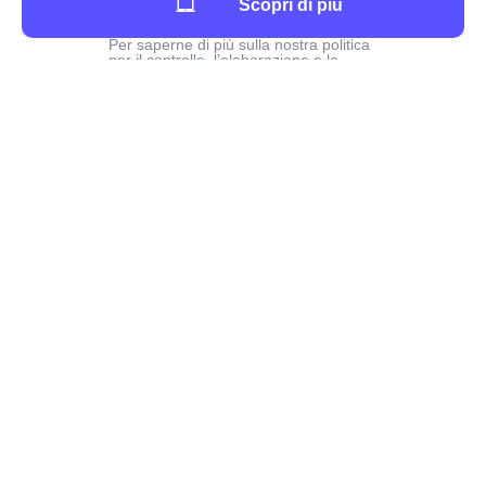
Scopri di più
Per saperne di più sulla nostra politica
per il controllo, l’elaborazione e la
pubblicazione di avvisi
4.8
/
5
Sur
412
utilisateurs
Il gruppo papernest
Termini e condizioni legali
Lavora con noi
Dicono di noi
Su Internet-casa.com
Chi siamo?
Contattaci