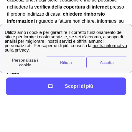
richiedere la
verifica della copertura di internet
presso
il proprio indirizzo di casa,
chiedere rimborsio
informazioni
riguardo a fatture non chiare, informarsi su
cosa è necessario fare in caso dì recesso o trasloco. Le
operazioni messe a disposizione dei clienti Vodafone
negli sportelli in provincia di Prato (PO), sono tantissime!
La lista delle principali città in provincia di Prato
Tutte le città di medie dimensioni in provincia di
Prato
Eccon le città più piccole vicino a Prato
Scopri di più
Prato
Lasciare un commento*