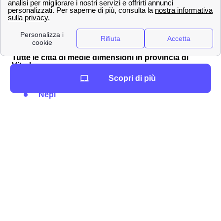
Viterbo
Civita Castellana
Vetralla
Tutte le città di medie dimensioni in provincia di
Viterbo
Scopri di più
Montefiascone
Nepi
Montalto di Castro
Eccon le città più piccole vicino a Viterbo
Fabrica di Roma
Sutri
Caprarola
Monterosi
Capodimonte