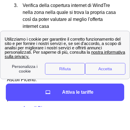
Verifica della copertura internet di WindTre
nella zona nella quale si trova la propria casa
così da poter valutare al meglio l'offerta
internet casa
Creazione di una nuova SIM in caso di
smarrimento o furto del proprio cellulare
Informazioni riguardo al bonus internet e pc
offerto dallo Stato
Scopriamo ora insieme tutti i negozi in provincia di
Ascoli Piceno.
Attiva le tariffe
Ecco la lista dei principali negozi WindTre in
provincia di Ascoli Piceno
Ascoli Piceno
San Benedetto del Tronto
La lista delle città di media dimensione della