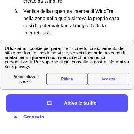
create da WindTre
Verifica della copertura internet di WindTre
nella zona nella quale si trova la propria casa
così da poter valutare al meglio l'offerta
internet casa
Creazione di una nuova SIM in caso di
smarrimento o furto del proprio cellulare
Informazioni riguardo al bonus internet e pc
offerto dallo Stato
Scopriamo ora insieme tutti i negozi in provincia di
Grosseto.
Ecco la lista dei principali negozi WindTre in
Attiva le tariffe
provincia di Grosseto
Grosseto
Orbetello
Gavorrano