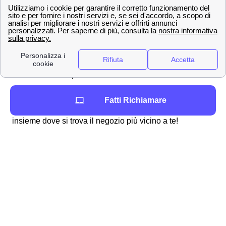
offerte che possono essere abbinate al loro
acquisto
Creazione di una nuova SIM in caso di
smarrimento o furto del proprio cellulare
Richiesta di necessità di allacciare la rete a
Telecom presso case di nuova costruzione
Ora che conosci tutti i servizi che si possono effettuare
Fatti Richiamare
presso gli store TIM nella provincia di Asti (AT), vediamo
insieme dove si trova il negozio più vicino a te!
Le principali città in provincia di Asti
Asti
Tutte le città di media dimensione in provincia di Asti
Canelli
Ecco la lista delle piccole città vicino a Asti