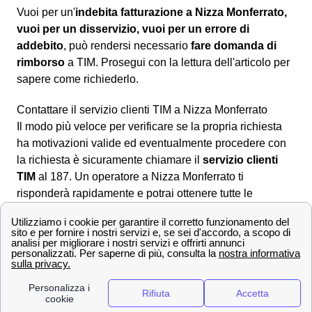
Vuoi per un'
indebita fatturazione a Nizza Monferrato,
vuoi per un disservizio, vuoi per un errore di
addebito
, può rendersi necessario
fare domanda di
rimborso
a TIM. Prosegui con la lettura dell'articolo per
sapere come richiederlo.
Contattare il servizio clienti TIM a Nizza Monferrato
Il modo più veloce per verificare se la propria richiesta
ha motivazioni valide ed eventualmente procedere con
la richiesta è sicuramente chiamare il
servizio clienti
TIM
al 187. Un operatore a Nizza Monferrato ti
risponderà rapidamente e potrai ottenere tutte le
informazioni che ti servono per ottenere il desiderato
rimborso
.
Dall'area web MyTIM
È altresì possibile andare nell'area online dedicata
compilando il modulo nella sezione apposita
scrivici
per
formulare correttamente la richiesta di rimborso a Nizza
Monferrato ed attendere la risposta ad uno degli indirizzi