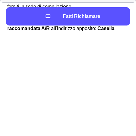
forniti in sede di compilazione.
Raccomandata A/R o PEC
Fatti Richiamare
In alternativa è anche possibile inviare una
raccomandata A/R
all'indirizzo apposito:
Casella
Postale 111 – 00054 Fiumicino – Roma.
Se si
preferisce eseguire il reclamo TIM a Nizza Monferrato in
via digitale ma ufficiale, è anche possibile inviare una
PEC all'indirizzo:
[email protected]
Per tutte le informazioni TIM a Nizza Monferrato
Per tutti i dettagli e i contatti, puoi recarti sulla pagina
dedicata alla
richiesta rimborso TIM
.
Come disdire un contratto telefonico TIM a Nizza
Monferrato
Per effettuare la
disdetta TIM a Nizza Monferrato
, TIM
consiglia sul suo sito di chiamare il 187 e chiedere
istruzioni all'operatore. La soluzione può anche essere
utile per i cittadini nicesi o nizzesi che volessero disdire
il loro contratto internet o telefono. Però,
non è