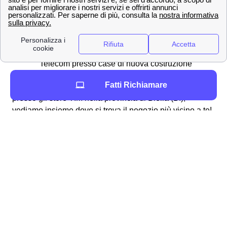
acquisto
Creazione di una nuova SIM in caso di
smarrimento o furto del proprio cellulare
Richiesta di necessità di allacciare la rete a
Telecom presso case di nuova costruzione
Fatti Richiamare
Ora che conosci tutti i servizi che si possono effettuare
presso gli store TIM nella provincia di Biella (BI),
vediamo insieme dove si trova il negozio più vicino a te!
Le principali città in provincia di Biella
Tutte le città di media dimensione in provincia di
Biella
Ecco la lista delle piccole città vicino a Biella
Biella
Cossato