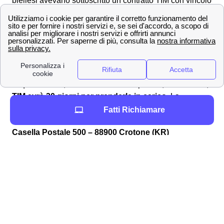
biellesi avevano sottoscritto un contratto TIM con vincolo
contrattuale di durata minima 24 mesi, il
recesso
anticipato
sarà oneroso. Infatti il
costo da pagare per
disdire
il contratto TIM fibra o adsl a Biella può andare
dai 35m2 fino ai 99m2
. Per scoprire di più sul
recesso
della rete fissa TIM
a Biella, scopri la guida dedicata.
Disattivare la rete mobile TIM a Biella
In questo caso, una volta avviata la pratica, da i biellesi,
TIM avrà 30 giorni per prenderla in carico
. La
raccomandata in questo caso va inviata all'indirizzo:
Fatti Richiamare
Telecom Italia c/o Abramo Customer Care S.p.A. –
Casella Postale 500 – 88900 Crotone (KR)
Verifica la copertura di rete TIM a Biella e scopri la
velocità di rete 📡
💎Tutti i servizi aggiuntivi di TIM a Biella
Insieme alle numerose
offerte TIM a Biella
, i clienti
biellesi possono tranquillamente approfittare anche dei
servizi extra TIM
che vengono offerti in combinazione.