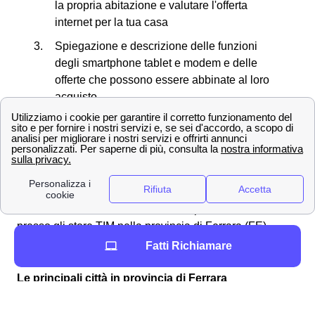
la propria abitazione e valutare l'offerta
internet per la tua casa
Spiegazione e descrizione delle funzioni
degli smartphone tablet e modem e delle
offerte che possono essere abbinate al loro
acquisto
Creazione di una nuova SIM in caso di
smarrimento o furto del proprio cellulare
Richiesta di necessità di allacciare la rete a
Telecom presso case di nuova costruzione
Ora che conosci tutti i servizi che si possono effettuare
presso gli store TIM nella provincia di Ferrara (FE),
vediamo insieme dove si trova il negozio più vicino a te!
Fatti Richiamare
Le principali città in provincia di Ferrara
Ferrara