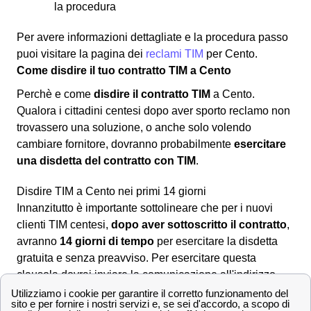
la procedura
Per avere informazioni dettagliate e la procedura passo
puoi visitare la pagina dei
reclami TIM
per Cento.
Come disdire il tuo contratto TIM a Cento
Perchè e come
disdire il contratto TIM
a Cento.
Qualora i cittadini centesi dopo aver sporto reclamo non
trovassero una soluzione, o anche solo volendo
cambiare fornitore, dovranno probabilmente
esercitare
una disdetta del contratto con TIM
.
Disdire TIM a Cento nei primi 14 giorni
Innanzitutto è importante sottolineare che per i nuovi
clienti TIM centesi,
dopo aver sottoscritto il contratto
,
avranno
14 giorni di tempo
per esercitare la disdetta
gratuita e senza preavviso. Per esercitare questa
clausola dovrai inviare la comunicazione all'indirizzo
postale:
TIM Servizio Clienti Residenziali, Casella
Postale 123 – 00054 Fiumicino (Roma)
.