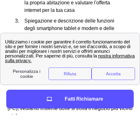
la propria abitazione e valutare l'offerta
internet per la tua casa
Spiegazione e descrizione delle funzioni
degli smartphone tablet e modem e delle
offerte che possono essere abbinate al loro
acquisto
Creazione di una nuova SIM in caso di
smarrimento o furto del proprio cellulare
Richiesta di necessità di allacciare la rete a
Telecom presso case di nuova costruzione
Ora che conosci tutti i servizi che si possono effettuare
Fatti Richiamare
presso gli store TIM nella provincia di Forlì-Cesena
(FC), vediamo insieme dove si trova il negozio più vicino
a te!
Le principali città in provincia di Forlì-Cesena