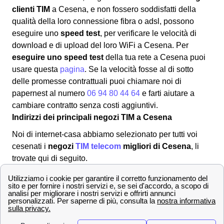
clienti TIM
a Cesena, e non fossero soddisfatti della
qualità della loro connessione fibra o adsl, possono
eseguire uno
speed test
, per verificare le velocità di
download e di upload del loro WiFi a Cesena. Per
eseguire uno speed test
della tua rete a Cesena puoi
usare questa
pagina
. Se la velocità fosse al di sotto
delle promesse contrattuali puoi chiamare noi di
papernest al numero
06 94 80 44 64
e farti aiutare a
cambiare contratto senza costi aggiuntivi.
Indirizzi dei principali negozi TIM a Cesena
Noi di internet-casa abbiamo selezionato per tutti voi
cesenati i
negozi
TIM telecom
migliori di Cesena
, li
trovate qui di seguito.
Sportelli TIM a Cesena
Centri
Indirizzo
Orari di
C
TIM a
apertura
arr