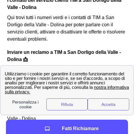
I contatti del servizio clienti TIM a San Dorligo della
Valle - Dolina
Qui trovi tutti i numeri verdi e i contatti di TIM a San
Dorligo della Valle - Dolina per poter parlare con il
servizio clienti, attivare o disattivare le offerte o risolvere
eventuali problemi.
Inviare un reclamo a TIM a San Dorligo della Valle -
Dolina 📩
Vuoi per un'
indebita fatturazione a San Dorligo della
Valle - Dolina, vuoi per un disservizio, vuoi per un
errore di addebito
, può rendersi necessario
fare
domanda di rimborso
a TIM. Prosegui con la lettura
dell'articolo per sapere come richiederlo.
Contattare il servizio clienti TIM a San Dorligo della
Valle - Dolina
Il modo più veloce per verificare se la propria richiesta
Fatti Richiamare
ha motivazioni valide ed eventualmente procedere con