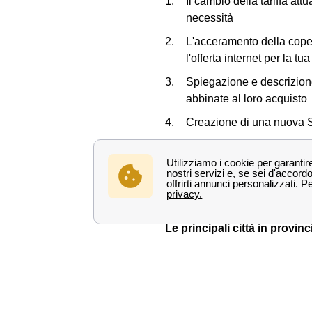
Il cambio della tariffa at
necessità
L'acceramento della copert
l'offerta internet per la tu
Spiegazione e descrizion
abbinate al loro acquisto
Creazione di una nuova SI
Richiesta di necessità di
Ora che conosci tutti i servizi
insieme dove si trova il negozi
Le principali città in provinci
Tutte le città di media dimen
Ecco la lista delle piccole ci