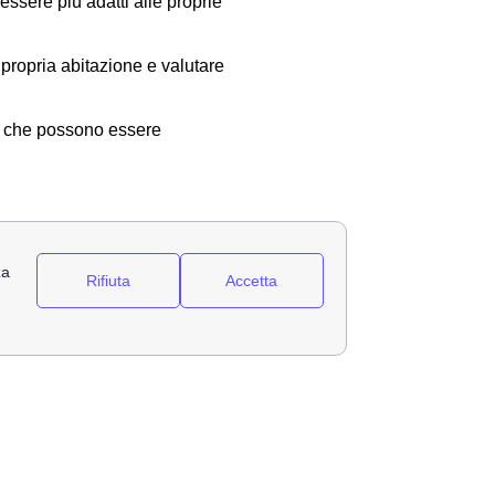
essere più adatti alle proprie
 propria abitazione e valutare
te che possono essere
 Vercelli (VC), vediamo