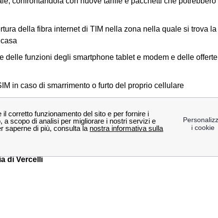
tuale, confrontandola con nuove tariffe e pacchetti che potrebbero 
ura della fibra internet di TIM nella zona nella quale si trova la
a casa
e delle funzioni degli smartphone tablet e modem e delle offer
M in caso di smarrimento o furto del proprio cellulare
 allacciare la rete a Telecom presso case di nuova costruzione
 che si possono effettuare presso gli store TIM nella provincia di
o più vicino a te!
a di Vercelli
sione in provincia di Vercelli
ttà vicino a Vercelli