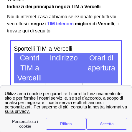
Indirizzi dei principali negozi TIM a Vercelli
Noi di internet-casa abbiamo selezionato per tutti voi
vercellesi i
negozi
TIM telecom
migliori di Vercelli
, li
trovate qui di seguito.
Sportelli TIM a Vercelli
Centri
Indirizzo
Orari di
C
TIM a
apertura
arr
Vercelli
Strada
Lun -Ven:
ve
Vicinale
9:00–12:30
Car.Tel
s
Cantarana
e 14:30–
ma
1
17:30