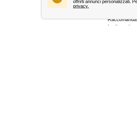
È altresì pos
correttamente 
Raccomandat
In alternativ
Fiumicino –
una PEC all'i
Per tutte le i
Per tutti i det
Offerte e tari
Trova la migli
Esegui la ver
Lasciare