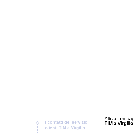
Attiva con pap
I contatti del servizio
TIM a Virgilio
clienti TIM a Virgilio