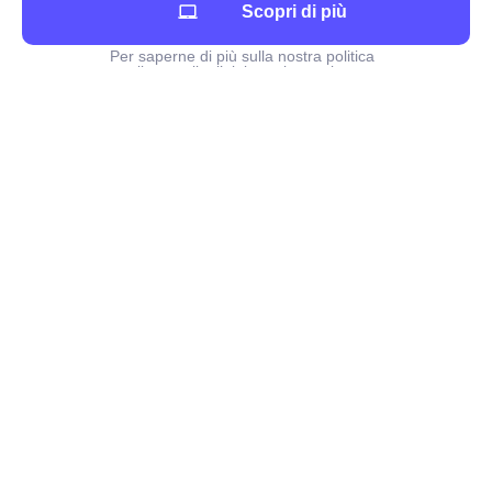
Invia
Scopri di più
Per saperne di più sulla nostra politica
per il controllo, l’elaborazione e la
pubblicazione di avvisi
4.8
/
5
Sur
412
utilisateurs
Il gruppo papernest
Termini e condizioni legali
Lavora con noi
Dicono di noi
Su Internet-casa.com
Chi siamo?
Contattaci