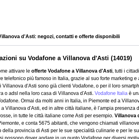
llanova d'Asti: negozi, contatti e offerte disponibili
azioni su Vodafone a Villanova d'Asti (14019)
me attivare le
offerte Vodafone a Villanova d'Asti
, tutti i ci
e telefonico più famoso in Italia, grazie al suo forte marketing e al
di Villanova d'Asti sono già clienti Vodafone, o per il loro smartpho
bra o adsl nella loro casa di Villanova d'Asti.
Vodafone Italia
è una
odafone. Ormai da molti anni in Italia, in Piemonte ed a Villano
a Villanova d'Asti, ed in altre città italiane, è l'ampia presenza d
osse, in tutte le città italiane come Asti per esempio.
Villanova 
iemonte, e conta 5675 abitanti, che vengono chiamati villanoves
no della provincia di Asti per le sue specialità culinarie e per le s
si possono dover andare in un punto Vodafone per diversi motivi: