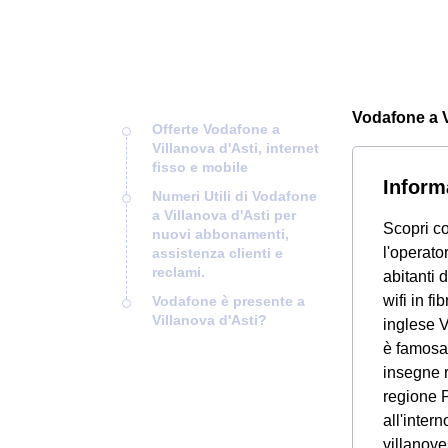
Vodafone a Vi
Offerte Vodafone a
Villanova d'Asti, internet
fisso e mobile
Inform
Numeri Utili di Vodafone
a Villanova d'Asti per
Scopri co
nuovi abbonamenti,
l'operator
assistenza clienti e
reclami.
abitanti 
wifi in fi
Vodafone è presente a
Villanova d'Asti?
inglese V
è famosa 
insegne r
regione P
all'inter
villanove